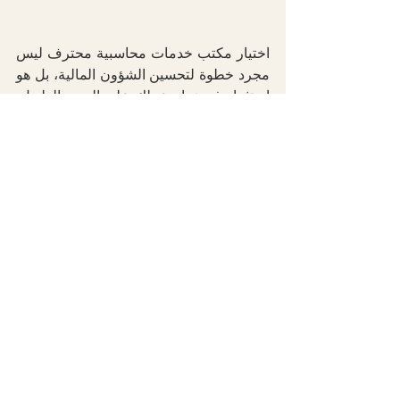
اختيار مكتب خدمات محاسبية محترف ليس 
مجرد خطوة لتحسين الشؤون المالية، بل هو 
استثمار في نجاح عملك على المدى الطويل. 
تأكد من اختيار مكتب يمتلك الخبرة والسمعة 
التي تضمن لك تحقيق أهدافك بثقة ونجاح.
إظهار الكل
المنشورات الأخيرة