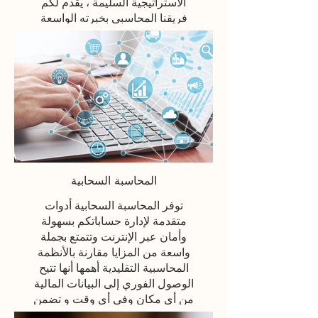
الاستراتيجية السليمة ، يقدم لكم
فريقنا المحاسبي بخبرته الواسعة
خدمة إعداد التقارير المالية بشكل
شامل واحترافي حيث نقدم لكم
التقارير المالية الأساسية بالإضافة
لتقارير مالية مخصصة بناء على
طلب العميل .
Click here
المحاسبة السحابية
توفر المحاسبة السحابية أدوات
متقدمة لإدارة حساباتكم بسهولة
وأمان عبر الإنترنت وتتمتع بجملة
واسعة من المزايا مقارنة بالأنظمة
المحاسبية التقليدية أهمها أنها تتيح
الوصول الفوري إلى البيانات المالية
من أي مكان وفي أي وقت و تضمن
أمان البيانات باستخدام أنظمة حماية