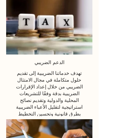
متطورة ومشفرة وتعمل علي توفير
التكاليف من خلال تقليل الحاجة إلى
البنية التحتية التقليدية ، فريقنا جاهز
لتقديم الدعم الاحترافي وتزوديكم
بأفضل برامج المحاسبة السحابية
لتلبية احتياجاتكم المحاسبية بدقة
وكفاءة
Click here
الدعم الضريبي
تهدف خدماتنا الضريبية إلى تقديم
حلول متكاملة في مجال الامتثال
الضريبي من خلال إعداد الإقرارات
الضريبية بدقة وفقًا للتشريعات
المحلية والدولية وتقديم نصائح
استراتيجية لتقليل الأعباء الضريبية
بطرق قانونية وتحسين التخطيط
الضريبي.