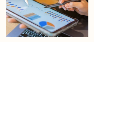
Click here
التحليل المالي
يعد التحليل المالي أداة أساسية
لتقييم الأداء المالي للمنشآت التجارية
وتحديد نقاط القوة والضعف المالية
وتقييم الأرباح والخسائر ومدى تحقيق
الأهداف.
نقدم لكم خدمة التحليل المالي
باحترافية من خلال تحليل القوائم
المالية وتحليل النسب المالية وتحليل
التعادل وغيرها من أدوات التحليل
المالي الهامة ونقدم استشارات مالية
بناء على هذا التحليل لتحديد الفرص
المالية وتحسين الهيكل المالي.